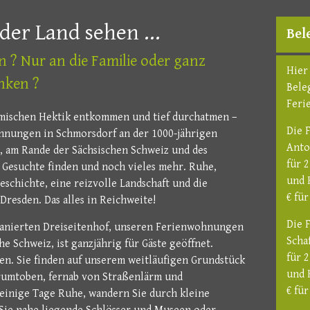
der Land sehen ...
Bel
en ? Nur an die Familie oder ganz
Hier
nken ?
Bele
Feri
eimischen Hektik entkommen und tief durchatmen –
Die 
hnungen in Schmorsdorf an der 1000-jährigen
Anto
, am Rande der Sächsischen Schweiz und des
für 
 Gesuchte finden und noch vieles mehr. Ruhe,
und 
schichte, eine reizvolle Landschaft und die
€ fü
resden. Das alles in Reichweite!
Die 
 sanierten Dreiseitenhof, unseren Ferienwohnungen
Schaf
e Schweiz, ist ganzjährig für Gäste geöffnet.
für 
en. Sie finden auf unserem weitläufigen Grundstück
und 
erumtoben, fernab von Straßenlärm und
€ fü
einige Tage Ruhe, wandern Sie durch kleine