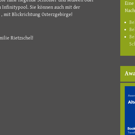
Sie nahe liegende Schlösser und Museen oder
Eine
Infinitypool. Sie können auch mit der
Nach
 mit Blickrichtung Osterzgebirge!
Be
Be
Be
milie Rietzschel!
Sc
Aw